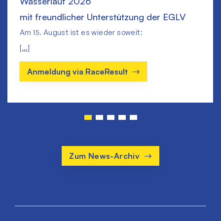
Wasserlauf 2026
mit freundlicher Unterstützung der EGLV
Am 15. August ist es wieder soweit:
[...]
Anmeldung via RaceResult
Zum News-Archiv