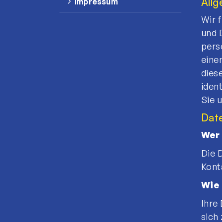
All
Impressum
Wir 
und 
pers
eine
dies
iden
Sie 
Dat
Wer 
Die 
Kont
Wie 
Ihre
Quicklinks
sich 