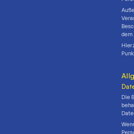
Auße
Vera
Besc
dem 
Hier
Punk
All
Dat
Die 
beha
Date
Wenn
Pers