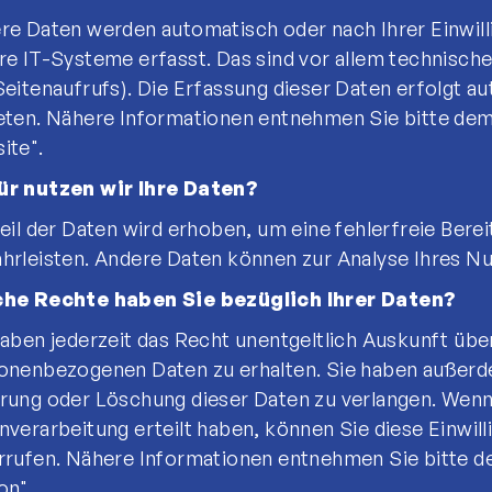
re Daten werden automatisch oder nach Ihrer Einwil
Mitglieder-Service
re IT-Systeme erfasst. Das sind vor allem technische 
Downloads
Seitenaufrufs). Die Erfassung dieser Daten erfolgt a
Mitgliedschaft
eten. Nähere Informationen entnehmen Sie bitte dem
Termine
ite".
Fragen & Antworten
r nutzen wir Ihre Daten?
Für Mitglieder und Interessierte
Teil der Daten wird erhoben, um eine fehlerfreie Bere
hrleisten. Andere Daten können zur Analyse Ihres N
he Rechte haben Sie bezüglich Ihrer Daten?
haben jederzeit das Recht unentgeltlich Auskunft übe
onenbezogenen Daten zu erhalten. Sie haben außerde
rung oder Löschung dieser Daten zu verlangen. Wenn S
nverarbeitung erteilt haben, können Sie diese Einwilli
rrufen. Nähere Informationen entnehmen Sie bitte 
on".