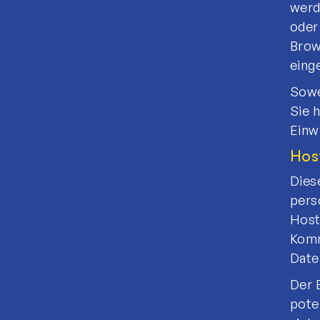
werd
oder
Brow
eing
Sowe
Sie 
Einw
Hos
Dies
pers
Host
Komm
Date
Der 
pote