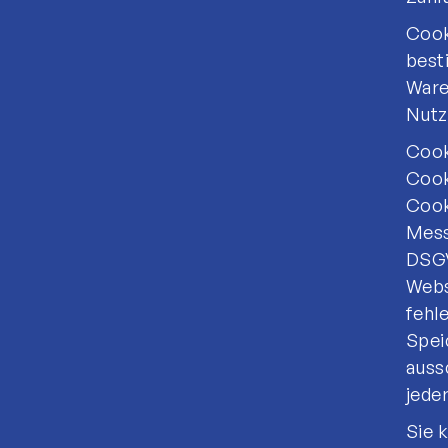
Cook
best
Ware
Nutz
Cook
Cook
Cook
Mess
DSGV
Webs
fehle
Spei
aussc
jeder
Sie 