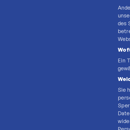
Ande
Sportangebote
unse
Fussball
des 
Leichtathletik
betr
Tischtennis
Webs
Kampfsport
Wofü
Ein 
gewä
Welc
Sie 
pers
Sper
Date
wide
Pers