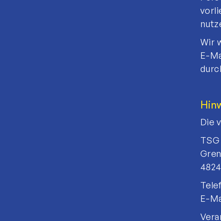
vorl
nutz
Wir 
E-Ma
durch
Hinw
Die 
TSG 
Gren
4824
Telef
E-Ma
Veran