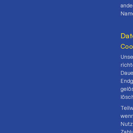
ande
Name
Dat
Coo
Unse
rich
Daue
Endg
gelö
lösc
Teil
wenn
Nutz
Zahl