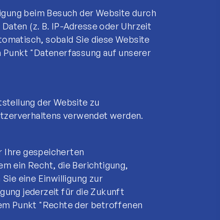
ligung beim Besuch der Website durch
Geschäftsstelle
Daten (z. B. IP-Adresse oder Uhrzeit
TSG Dülmen e.V.
utomatisch, sobald Sie diese Website
Grenzweg 100
 Punkt "Datenerfassung auf unserer
48249 Dülmen
0 25 94 / 94 84 53
info@tsg-duelmen.de
itstellung der Website zu
utzerverhaltens verwendet werden.
r Ihre gespeicherten
m ein Recht, die Berichtigung,
ie eine Einwilligung zur
gung jederzeit für die Zukunft
dem Punkt "Rechte der betroffenen