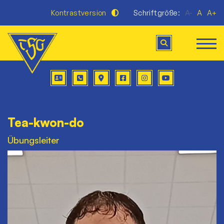
Kontrastversion
Schriftgröße:
A-
A
A+
Tea-kwon-do
Übungsleiter